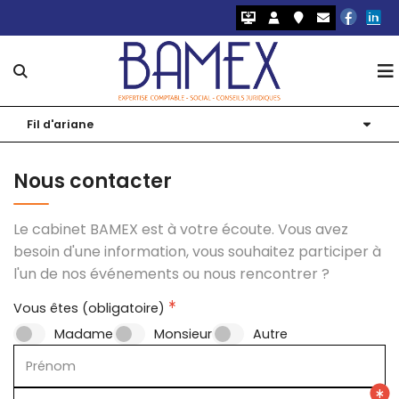
Notre cabinet
Fil d'ariane
Nos expertises
Présentation
Nous contacter
Nos logiciels 2.0
Nos bureaux
Création d'entreprise
Le cabinet BAMEX est à votre écoute. Vous avez
Nos outils
Nos équipes
Comptabilité et Fiscalité
Simulateurs
besoin d'une information, vous souhaitez participer à
l'un de nos événements ou nous rencontrer ?
Actualités
Nos solutions digitales
RH et Paie
Edoc – Coffre-fort numérique
Échéanciers
Vous êtes (obligatoire)
Notre blog
Nous rejoindre
Juridique d’entreprise
Isuite Expert
Chiffres utiles
Madame
Monsieur
Autre
Audit et commissariat aux comptes
Prénom