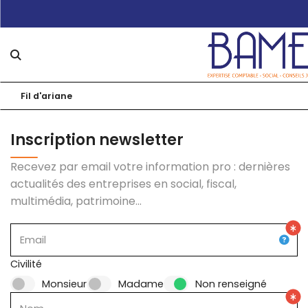
Fil d'ariane
Notre cab
Nos expert
Présent
Inscription newsletter
Nos logicie
Nos bur
Création
Recevez par email votre information pro : dernières
actualités des entreprises en social, fiscal,
Nos outils
Nos équ
Comptabi
Simulat
multimédia, patrimoine...
Actualités
Nos solu
RH et Pa
Edoc – C
Échéanc
Email
Notre blog
Nous rej
Juridiqu
Isuite Ex
Chiffres 
Civilité
Audit e
Monsieur
Madame
Non renseigné