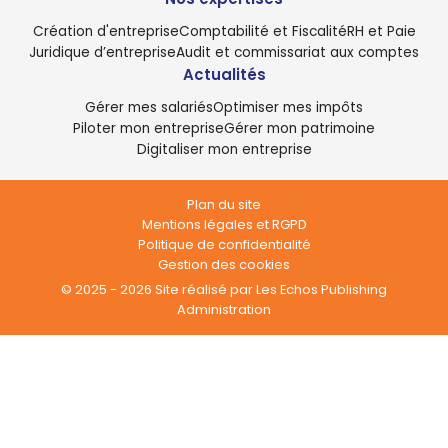
Création d'entreprise
Comptabilité et Fiscalité
RH et Paie
Juridique d’entreprise
Audit et commissariat aux comptes
Actualités
Gérer mes salariés
Optimiser mes impôts
Piloter mon entreprise
Gérer mon patrimoine
Digitaliser mon entreprise
Plan du site
Mentions légales et RGPD
Politique de confidentialité
Gestion des cookies
© 2025 - 2026 Site réalisé par Les Echos Publishing
Administration
Panneau de gestion des cookies