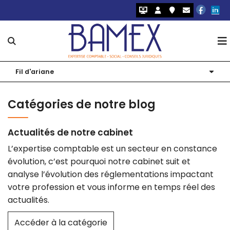
Notre cabinet
Fil d'ariane
Nos expertises
Présentation
Catégories de notre blog
Nos logiciels 2.0
Nos bureaux
Création d'entreprise
Actualités de notre cabinet
Nos outils
Nos équipes
Comptabilité et Fiscalité
Simulateurs
L’expertise comptable est un secteur en constance
évolution, c’est pourquoi notre cabinet suit et
Actualités
Nos solutions digitales
RH et Paie
Edoc – Coffre-fort numérique
Échéanciers
analyse l’évolution des réglementations impactant
Notre blog
Nous rejoindre
Juridique d’entreprise
Isuite Expert
Chiffres utiles
votre profession et vous informe en temps réel des
actualités.
Audit et commissariat aux comptes
Accéder à la catégorie